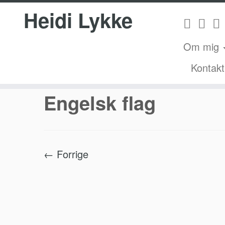
Heidi Lykke
Om mig
Fortsæt
Kontakt
Hjem
»
Velkomstmappe FanøBad Ferielej
til
indhold
Engelsk flag
← Forrige