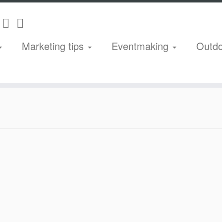
Marketing tips
Eventmaking
Outd
lighed 56
»
Engelsk flag