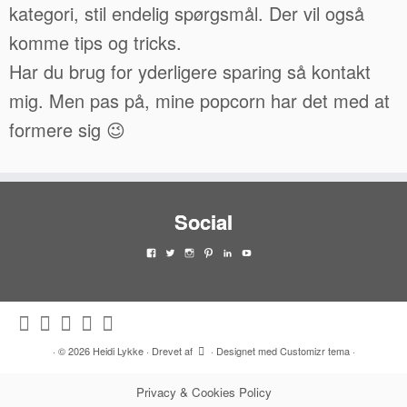
kategori, stil endelig spørgsmål. Der vil også
komme tips og tricks.
Har du brug for yderligere sparing så kontakt
mig. Men pas på, mine popcorn har det med at
formere sig 😉
Social
View
View
View
View
View
View
heidi.l.jensen.94’s
HeidiLykke79’s
heidi_lykke79’s
heidiljensen94’s
HeidiLykke’s
UCKArACQ6MY79z1nimHGQ0Zg’
profile
profile
profile
profile
profile
profile
on
on
on
on
on
on
Facebook
Twitter
Instagram
Pinterest
LinkedIn
YouTube
·
© 2026
Heidi Lykke
·
Drevet af
·
Designet med
Customizr tema
·
Privacy & Cookies Policy