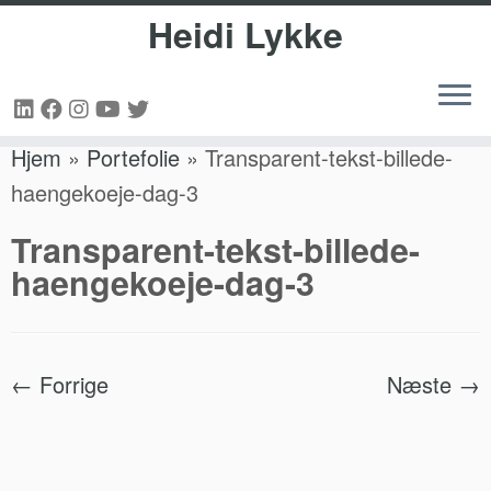
Heidi Lykke
Fortsæt
Hjem
»
Portefolie
»
Transparent-tekst-billede-
til
haengekoeje-dag-3
indhold
Transparent-tekst-billede-
haengekoeje-dag-3
← Forrige
Næste →