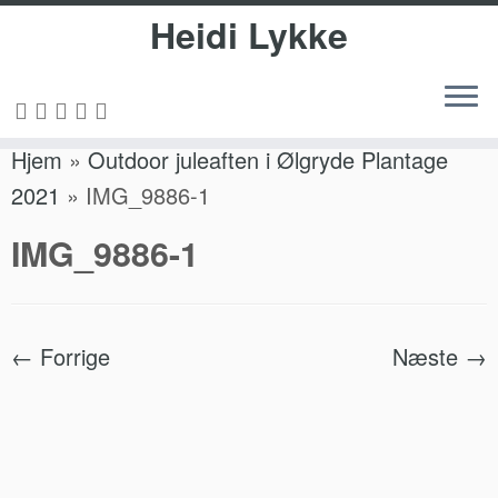
Heidi Lykke
Fortsæt
Hjem
»
Outdoor juleaften i Ølgryde Plantage
til
2021
»
IMG_9886-1
indhold
IMG_9886-1
← Forrige
Næste →