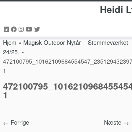
Heidi 
Fortsæt
Hjem
»
Magisk Outdoor Nytår – Stemmeværket
til
24/25.
»
indhold
472100795_10162109684554547_235129432397
1
472100795_101621096845545
1
← Forrige
Næste →