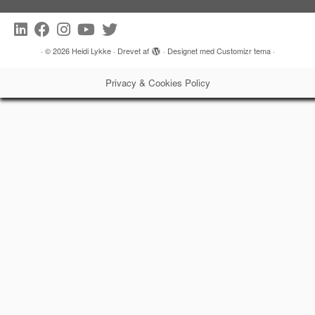
profile
profile
profile
profile
profile
profile
on
on
on
on
on
on
Facebook
Twitter
Instagram
Pinterest
LinkedIn
YouTube
·
© 2026
Heidi Lykke
·
Drevet af
·
Designet med
Customizr tema
·
Privacy & Cookies Policy