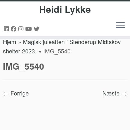
Heidi Lykke
Fortsæt
Hjem
»
Magisk juleaften i Stenderup Midtskov
til
shelter 2023.
»
IMG_5540
indhold
IMG_5540
← Forrige
Næste →