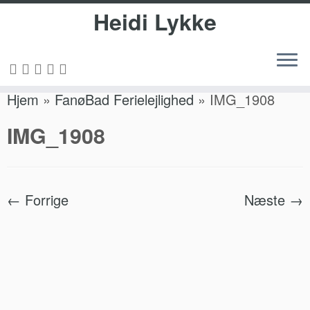
Heidi Lykke
Fortsæt
Hjem
»
FanøBad Ferielejlighed
»
IMG_1908
til
indhold
IMG_1908
← Forrige
Næste →